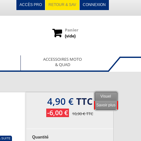
ACCÈS PRO
RETOUR & SAV
CONNEXION
Panier
(vide)
ACCESSOIRES MOTO
& QUAD
Visuel
4,90 €
TTC
Savoir plus
-6,00 €
10,90 €
TTC
Quantité
A SUITE