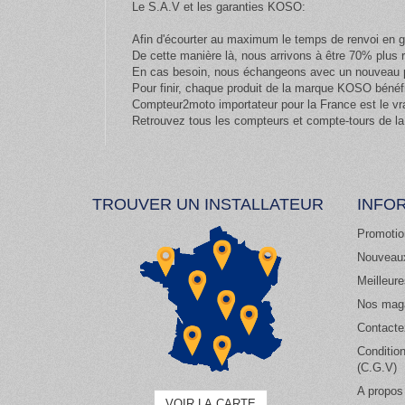
Le S.A.V et les garanties KOSO:
Afin d'écourter au maximum le temps de renvoi en g
De cette manière là, nous arrivons à être 70% plus
En cas besoin, nous échangeons avec un nouveau pr
Pour finir, chaque produit de la marque KOSO bénéfi
Compteur2moto importateur pour la France est le vr
Retrouvez tous les compteurs et compte-tours de la
TROUVER UN INSTALLATEUR
INFO
Promotio
Nouveaux
Meilleur
Nos mag
Contacte
Condition
(C.G.V)
A propos
VOIR LA CARTE