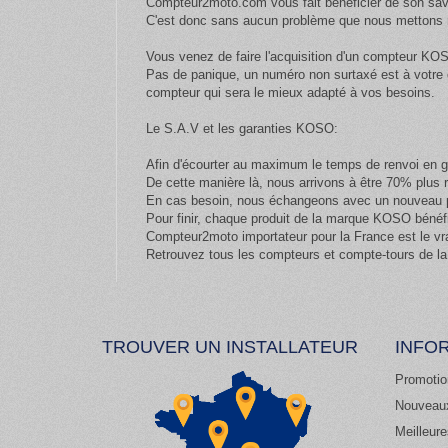
Compteur2moto.com vous fait bénéficier de son savo
C'est donc sans aucun problème que nous mettons n
Vous venez de faire l'acquisition d'un compteur KOS
Pas de panique, un numéro non surtaxé est à votre d
compteur qui sera le mieux adapté à vos besoins.
Le S.A.V et les garanties KOSO:
Afin d'écourter au maximum le temps de renvoi en g
De cette manière là, nous arrivons à être 70% plus
En cas besoin, nous échangeons avec un nouveau pr
Pour finir, chaque produit de la marque KOSO bénéfi
Compteur2moto importateur pour la France est le vr
Retrouvez tous les compteurs et compte-tours de la
TROUVER UN INSTALLATEUR
INFO
Promotio
Nouveaux
Meilleur