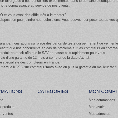
ir faire grâce à nos conseillers expérimentés dans le domaine électrique et 
otre connaissance au service de nos clients.
O et vous avez des difficultés à le monter?
isposition pour joindre nos techniciens, Vous pouvez leur poser toutes vos qu
arantie, nous avons sur place des bancs de tests qui permettent de vérifier 
 réactif que nos concurrents en cas de problème sur les compteurs ou compt
oduit en stock afin que le SAV se passe plus rapidement pour vous.
cie d'une garantie de 12 mois à compter de la date d'achat.
ai spécialiste des compteurs en France.
 marque KOSO sur compteur2moto avec en plus la garantie du meilleur tarif!
RMATIONS
CATÉGORIES
MON COMP
ns
Mes commandes
 produits
Mes avoirs
es ventes
Mes adresses