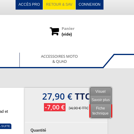
ACCÈS PRO
RETOUR & SAV
CONNEXION
Panier
(vide)
ACCESSOIRES MOTO
& QUAD
Visuel
27,90 €
TTC
Savoir plus
-7,00 €
34,90 €
TTC
Fiche
ad et
technique
A SUITE
Quantité