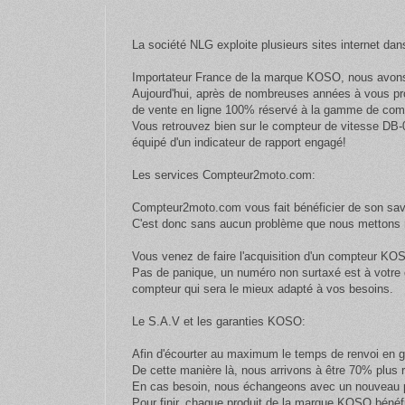
La société NLG exploite plusieurs sites internet dan
Importateur France de la marque KOSO, nous avons 
Aujourd'hui, après de nombreuses années à vous pr
de vente en ligne 100% réservé à la gamme de com
Vous retrouvez bien sur le compteur de vitesse DB-
équipé d'un indicateur de rapport engagé!
Les services Compteur2moto.com:
Compteur2moto.com vous fait bénéficier de son savo
C'est donc sans aucun problème que nous mettons n
Vous venez de faire l'acquisition d'un compteur KOS
Pas de panique, un numéro non surtaxé est à votre d
compteur qui sera le mieux adapté à vos besoins.
Le S.A.V et les garanties KOSO:
Afin d'écourter au maximum le temps de renvoi en g
De cette manière là, nous arrivons à être 70% plus
En cas besoin, nous échangeons avec un nouveau pr
Pour finir, chaque produit de la marque KOSO bénéfi