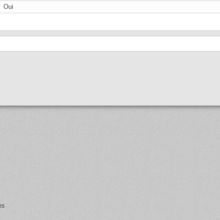
Oui
es