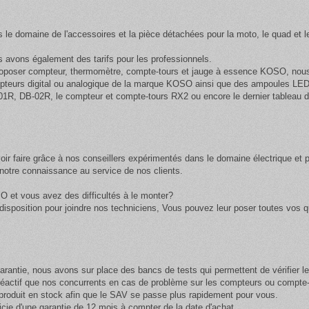
s le domaine de l'accessoires et la pièce détachées pour la moto, le quad et l
avons également des tarifs pour les professionnels.
oposer compteur, thermomètre, compte-tours et jauge à essence KOSO, nous a
pteurs digital ou analogique de la marque KOSO ainsi que des
ampoules LED 
01R, DB-02R, le compteur et compte-tours RX2 ou encore le dernier tableau 
ir faire grâce à nos conseillers expérimentés dans le domaine électrique et 
otre connaissance au service de nos clients.
O et vous avez des difficultés à le monter?
isposition pour joindre nos techniciens, Vous pouvez leur poser toutes vos qu
arantie, nous avons sur place des bancs de tests qui permettent de vérifier 
 réactif que nos concurrents en cas de problème sur les compteurs ou compt
oduit en stock afin que le SAV se passe plus rapidement pour vous.
cie d'une garantie de 12 mois à compter de la date d'achat.