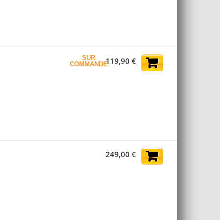
SUR
119,90 €
COMMANDE
AJOUTER AU PANIER
249,00 €
AJOUTER AU PANIER