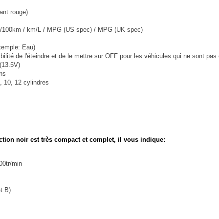
ant rouge)
L/100km / km/L / MPG (US spec) / MPG (UK spec)
xemple: Eau)
ilité de l'éteindre et de le mettre sur OFF pour les véhicules qui ne sont pas
(13.5V)
ons
, 10, 12 cylindres
tion noir
est très compact et complet, il vous indique:
00tr/min
t B)