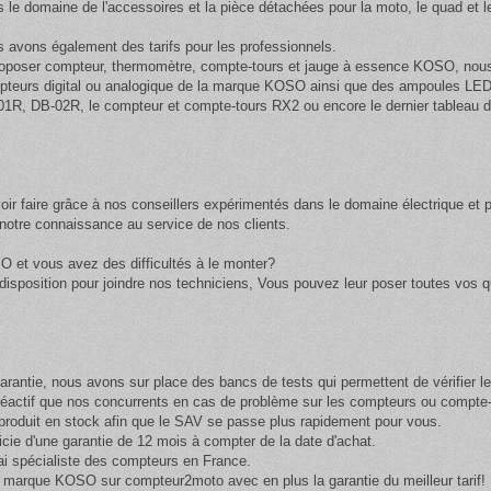
s le domaine de l'accessoires et la pièce détachées pour la moto, le quad et l
avons également des tarifs pour les professionnels.
oposer compteur, thermomètre, compte-tours et jauge à essence KOSO, nous a
pteurs digital ou analogique de la marque KOSO ainsi que des
ampoules LED 
01R, DB-02R, le compteur et compte-tours RX2 ou encore le dernier tableau 
ir faire grâce à nos conseillers expérimentés dans le domaine électrique et 
otre connaissance au service de nos clients.
O et vous avez des difficultés à le monter?
isposition pour joindre nos techniciens, Vous pouvez leur poser toutes vos qu
arantie, nous avons sur place des bancs de tests qui permettent de vérifier 
 réactif que nos concurrents en cas de problème sur les compteurs ou compt
oduit en stock afin que le SAV se passe plus rapidement pour vous.
cie d'une garantie de 12 mois à compter de la date d'achat.
ai spécialiste des compteurs en France.
 marque KOSO sur compteur2moto avec en plus la garantie du meilleur tarif!