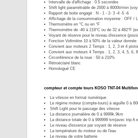
Intervalle de d'affichage : 0.5 secondes
Shift light paramétrable de 2000 à 8000tr/min (voy
Rapport de boite engagé : N - 1 - 2- 3 -4 -5 -6
Affichage de la consommation moyenne : OFF / 
Thermomètre en °C ou en °F
Thermomètre de -40 à 219°C ou de 32 à 482°F (e
Voyant de réserve pour le niveau d'essence (possib
Fonction Voltmètre 10 à 50% de la valeur donnée 
Convient aux moteurs 2 Temps : 1, 2, 3 et 4 pist
Convient aux moteurs 4 Temps : 1, 2, 3, 4, 5, 6, 8
Circonférence de la roue : 50 à 210%
Rétroéclairé blanc
Homologué CE
compteur et compte tours KOSO TNT-04 Multifonc
La vitesse en format numérique
Le régime moteur (compte-tours) à aiguille 0 à 80
Shift Light pour le passage des vitesse
La distance journalière de 0 à 9999k.9km
La distance totale de 0 à 999999 km(avec trip A e
Le niveau d'essence par voyant de réserve
La température du moteur ou de l'eau
Le niveau de votre batterie