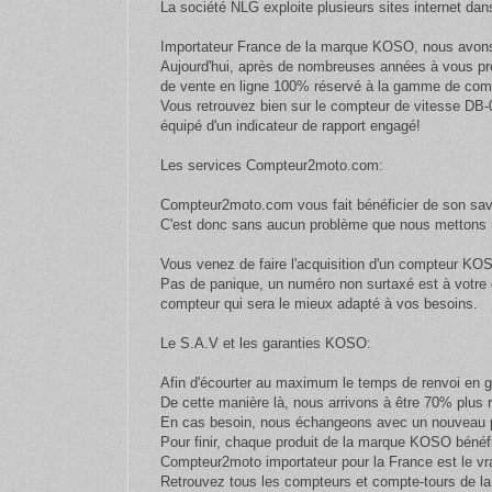
La société NLG exploite plusieurs sites internet dan
Importateur France de la marque KOSO, nous avons 
Aujourd'hui, après de nombreuses années à vous pr
de vente en ligne 100% réservé à la gamme de com
Vous retrouvez bien sur le compteur de vitesse DB-
équipé d'un indicateur de rapport engagé!
Les services Compteur2moto.com:
Compteur2moto.com vous fait bénéficier de son savo
C'est donc sans aucun problème que nous mettons n
Vous venez de faire l'acquisition d'un compteur KOS
Pas de panique, un numéro non surtaxé est à votre d
compteur qui sera le mieux adapté à vos besoins.
Le S.A.V et les garanties KOSO:
Afin d'écourter au maximum le temps de renvoi en g
De cette manière là, nous arrivons à être 70% plus
En cas besoin, nous échangeons avec un nouveau pr
Pour finir, chaque produit de la marque KOSO bénéfi
Compteur2moto importateur pour la France est le vr
Retrouvez tous les compteurs et compte-tours de la