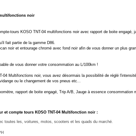
ultifonctions noir
mpte-tours KOSO TNT-04 multifonctions noir avec rapport de boite engagé, jau
il fait partie de la gamme D86.
écan noir et entourage chromé avec fond noir afin de vous donner un plus grand
pable de vous donner votre consommation au L/100km !
 Multifonctions noir, vous avez désormais la possibilité de réglé l'intensité
s vidange ou le changement de vos pneus etc...
rmomètre, rapport de boite engagé, Trip A/B, Jauge à essence consommation
ur et compte tours KOSO TNT-04 Multifonction noir :
 toutes les, voitures, motos, scooters et les quads du marché.
PH