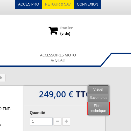
ACCÈS PRO
RETOUR & SAV
CONNEXION
Panier
(vide)
ACCESSOIRES MOTO
& QUAD
ir
Visuel
249,00 €
TTC
Savoir plus
Fiche
O TNT-
technique
Quantité
a