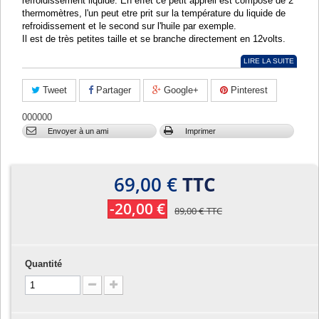
refroidissement liquide. En effet ce petit appreil est composé de 2
thermomètres, l'un peut etre prit sur la température du liquide de
refroidissement et le second sur l'huile par exemple.
Il est de très petites taille et se branche directement en 12volts.
LIRE LA SUITE
Tweet
Partager
Google+
Pinterest
000000
Envoyer à un ami
Imprimer
69,00 €
TTC
-20,00 €
89,00 €
TTC
Quantité