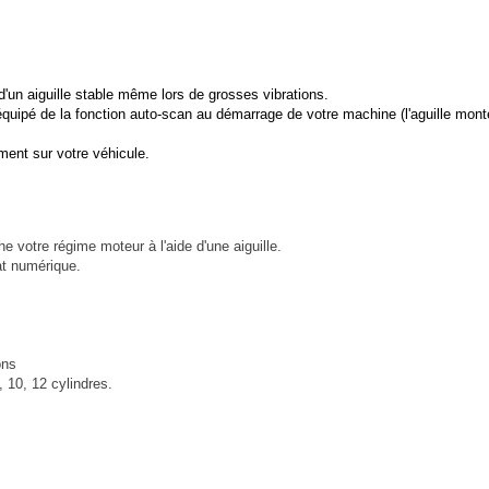
un aiguille stable même lors de grosses vibrations.
quipé de la fonction auto-scan au démarrage de votre machine (l'aguille monte
ement sur votre véhicule.
 votre régime moteur à l'aide d'une aiguille.
at numérique.
ons
 10, 12 cylindres.