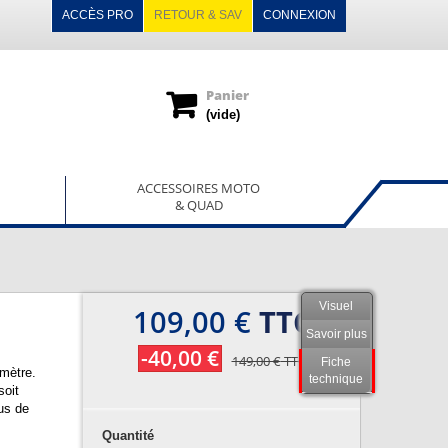
ACCÈS PRO
RETOUR & SAV
CONNEXION
Panier
(vide)
ACCESSOIRES MOTO
& QUAD
Visuel
109,00 €
TTC
Savoir plus
-40,00 €
149,00 €
TTC
Fiche
mètre.
technique
soit
us de
Quantité