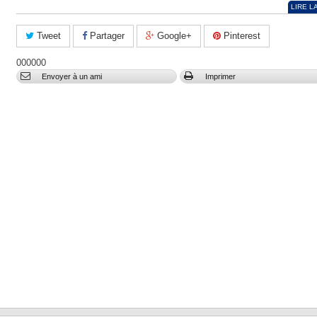
LIRE L
Tweet
Partager
Google+
Pinterest
000000
Envoyer à un ami
Imprimer