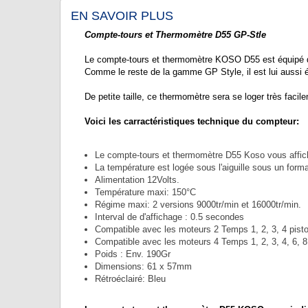
EN SAVOIR PLUS
Compte-tours et Thermomètre D55 GP-Stle
Le compte-tours et thermomètre KOSO D55 est équipé d'
Comme le reste de la gamme GP Style, il est lui aussi é
De petite taille, ce thermomètre sera se loger très facil
Voici les carractéristiques technique du compteur:
Le compte-tours et thermomètre D55 Koso vous affiche
La température est logée sous l'aiguille sous un form
Alimentation 12Volts.
Température maxi: 150°C
Régime maxi: 2 versions 9000tr/min et 16000tr/min.
Interval de d'affichage : 0.5 secondes
Compatible avec les moteurs 2 Temps 1, 2, 3, 4 pist
Compatible avec les moteurs 4 Temps 1, 2, 3, 4, 6, 8,
Poids : Env. 190Gr
Dimensions: 61 x 57mm
Rétroéclairé: Bleu