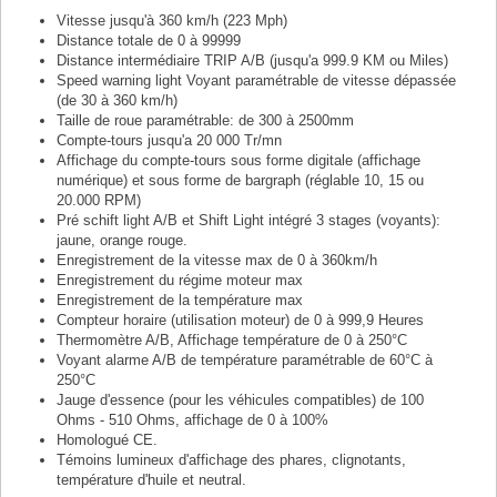
Vitesse jusqu'à 360 km/h (223 Mph)
Distance totale de 0 à 99999
Distance intermédiaire TRIP A/B (jusqu'a 999.9 KM ou Miles)
Speed warning light Voyant paramétrable de vitesse dépassée
(de 30 à 360 km/h)
Taille de roue paramétrable: de 300 à 2500mm
Compte-tours jusqu'a 20 000 Tr/mn
Affichage du compte-tours sous forme digitale (affichage
numérique) et sous forme de bargraph (réglable 10, 15 ou
20.000 RPM)
Pré schift light A/B et Shift Light intégré 3 stages (voyants):
jaune, orange rouge.
Enregistrement de la vitesse max de 0 à 360km/h
Enregistrement du régime moteur max
Enregistrement de la température max
Compteur horaire (utilisation moteur) de 0 à 999,9 Heures
Thermomètre A/B, Affichage température de 0 à 250°C
Voyant alarme A/B de température paramétrable de 60°C à
250°C
Jauge d'essence (pour les véhicules compatibles) de 100
Ohms - 510 Ohms, affichage de 0 à 100%
Homologué CE.
Témoins lumineux d'affichage des phares, clignotants,
température d'huile et neutral.