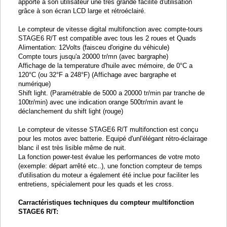
apporte à son utilisateur une très grande facilité d'utilisation
grâce à son écran LCD large et rétroéclairé.
Le compteur de vitesse digital multifonction avec compte-tours
STAGE6 R/T est compatible avec tous les 2 roues et Quads
Alimentation: 12Volts (faisceu d'origine du véhicule)
Compte tours jusqu'a 20000 tr/mn (avec bargraphe)
Affichage de la temperature d'huile avec mémoire, de 0°C a
120°C (ou 32°F a 248°F) (Affichage avec bargraphe et
numérique)
Shift light. (Paramétrable de 5000 a 20000 tr/min par tranche de
100tr/min) avec une indication orange 500tr/min avant le
déclanchement du shift light (rouge)
Le compteur de vitesse STAGE6 R/T multifonction est conçu
pour les motos avec batterie. Equipé d'unl'élégant rétro-éclairage
blanc il est très lisible même de nuit.
La fonction power-test évalue les performances de votre moto
(exemple: départ arrêté etc..), une fonction compteur de temps
d'utilisation du moteur a également été inclue pour faciliter les
entretiens, spécialement pour les quads et les cross.
Carractéristiques techniques du compteur multifonction
STAGE6 R/T: