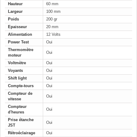
Hauteur
60 mm
Largeur
100 mm
Poids
200 gr
Epaisseur
20 mm
Alimentation
12 Volts
Power Test
Oui
Thermomètre
Oui
moteur
Voltmètre
Oui
Voyants
Oui
Shift light
Oui
Compte-tours
Oui
Compteur de
Oui
vitesse
Compteur
Oui
d'heures
Prise étanche
Oui
JST
Rétroéclairage
Oui